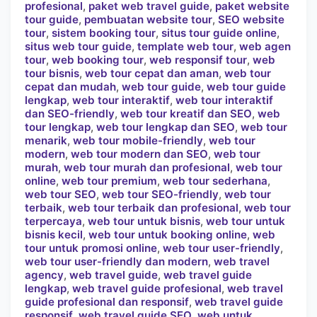
profesional
,
paket web travel guide
,
paket website
tour guide
,
pembuatan website tour
,
SEO website
tour
,
sistem booking tour
,
situs tour guide online
,
situs web tour guide
,
template web tour
,
web agen
tour
,
web booking tour
,
web responsif tour
,
web
tour bisnis
,
web tour cepat dan aman
,
web tour
cepat dan mudah
,
web tour guide
,
web tour guide
lengkap
,
web tour interaktif
,
web tour interaktif
dan SEO-friendly
,
web tour kreatif dan SEO
,
web
tour lengkap
,
web tour lengkap dan SEO
,
web tour
menarik
,
web tour mobile-friendly
,
web tour
modern
,
web tour modern dan SEO
,
web tour
murah
,
web tour murah dan profesional
,
web tour
online
,
web tour premium
,
web tour sederhana
,
web tour SEO
,
web tour SEO-friendly
,
web tour
terbaik
,
web tour terbaik dan profesional
,
web tour
terpercaya
,
web tour untuk bisnis
,
web tour untuk
bisnis kecil
,
web tour untuk booking online
,
web
tour untuk promosi online
,
web tour user-friendly
,
web tour user-friendly dan modern
,
web travel
agency
,
web travel guide
,
web travel guide
lengkap
,
web travel guide profesional
,
web travel
guide profesional dan responsif
,
web travel guide
responsif
,
web travel guide SEO
,
web untuk