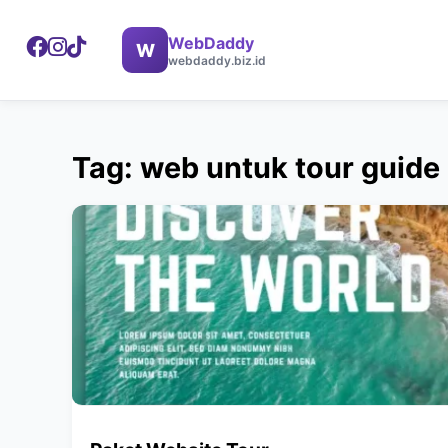
WebDaddy
W
webdaddy.biz.id
Tag: web untuk tour guide