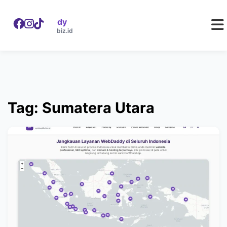
WebDaddy
W
webdaddy.biz.id
Tag: Sumatera Utara