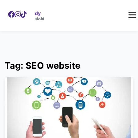
WebDaddy
W
webdaddy.biz.id
Tag: SEO website