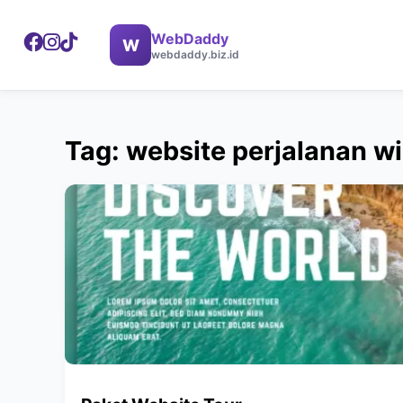
WebDaddy
W
webdaddy.biz.id
Tag: website perjalanan w