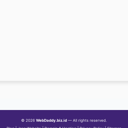
© 2026
WebDaddy.biz.id
— All rights reserved.