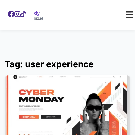
WebDaddy
W
webdaddy.biz.id
Tag: user experience