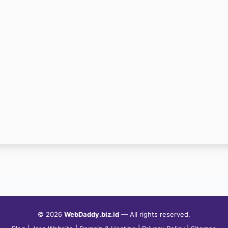
© 2026
WebDaddy.biz.id
— All rights reserved.