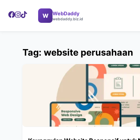
WebDaddy
W
webdaddy.biz.id
Tag: website perusahaan