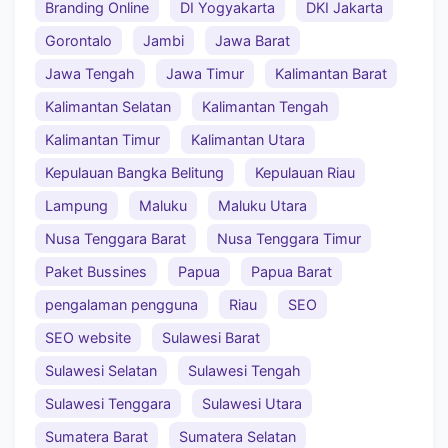
Branding Online
DI Yogyakarta
DKI Jakarta
Gorontalo
Jambi
Jawa Barat
Jawa Tengah
Jawa Timur
Kalimantan Barat
Kalimantan Selatan
Kalimantan Tengah
Kalimantan Timur
Kalimantan Utara
Kepulauan Bangka Belitung
Kepulauan Riau
Lampung
Maluku
Maluku Utara
Nusa Tenggara Barat
Nusa Tenggara Timur
Paket Bussines
Papua
Papua Barat
pengalaman pengguna
Riau
SEO
SEO website
Sulawesi Barat
Sulawesi Selatan
Sulawesi Tengah
Sulawesi Tenggara
Sulawesi Utara
Sumatera Barat
Sumatera Selatan