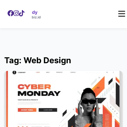
WebDaddy
W
webdaddy.biz.id
Tag: Web Design