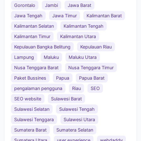
Gorontalo
Jambi
Jawa Barat
Jawa Tengah
Jawa Timur
Kalimantan Barat
Kalimantan Selatan
Kalimantan Tengah
Kalimantan Timur
Kalimantan Utara
Kepulauan Bangka Belitung
Kepulauan Riau
Lampung
Maluku
Maluku Utara
Nusa Tenggara Barat
Nusa Tenggara Timur
Paket Bussines
Papua
Papua Barat
pengalaman pengguna
Riau
SEO
SEO website
Sulawesi Barat
Sulawesi Selatan
Sulawesi Tengah
Sulawesi Tenggara
Sulawesi Utara
Sumatera Barat
Sumatera Selatan
Sumatera Utara
user experience
webdaddy