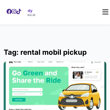
WebDaddy
W
webdaddy.biz.id
Tag: rental mobil pickup