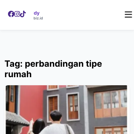
WebDaddy
W
webdaddy.biz.id
Tag: perbandingan tipe
rumah