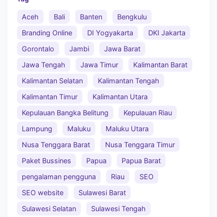
Aceh
Bali
Banten
Bengkulu
Branding Online
DI Yogyakarta
DKI Jakarta
Gorontalo
Jambi
Jawa Barat
Jawa Tengah
Jawa Timur
Kalimantan Barat
Kalimantan Selatan
Kalimantan Tengah
Kalimantan Timur
Kalimantan Utara
Kepulauan Bangka Belitung
Kepulauan Riau
Lampung
Maluku
Maluku Utara
Nusa Tenggara Barat
Nusa Tenggara Timur
Paket Bussines
Papua
Papua Barat
pengalaman pengguna
Riau
SEO
SEO website
Sulawesi Barat
Sulawesi Selatan
Sulawesi Tengah