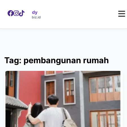
WebDaddy
W
webdaddy.biz.id
Tag: pembangunan rumah