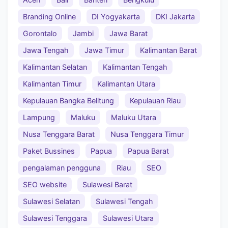
Branding Online
DI Yogyakarta
DKI Jakarta
Gorontalo
Jambi
Jawa Barat
Jawa Tengah
Jawa Timur
Kalimantan Barat
Kalimantan Selatan
Kalimantan Tengah
Kalimantan Timur
Kalimantan Utara
Kepulauan Bangka Belitung
Kepulauan Riau
Lampung
Maluku
Maluku Utara
Nusa Tenggara Barat
Nusa Tenggara Timur
Paket Bussines
Papua
Papua Barat
pengalaman pengguna
Riau
SEO
SEO website
Sulawesi Barat
Sulawesi Selatan
Sulawesi Tengah
Sulawesi Tenggara
Sulawesi Utara