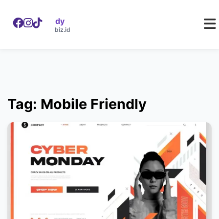
WebDaddy
W
webdaddy.biz.id
Tag: Mobile Friendly