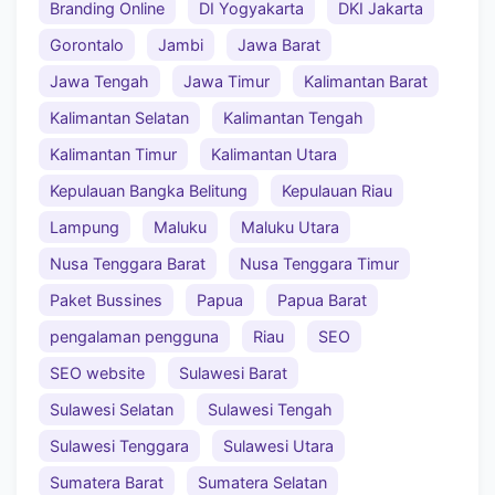
Branding Online
DI Yogyakarta
DKI Jakarta
Gorontalo
Jambi
Jawa Barat
Jawa Tengah
Jawa Timur
Kalimantan Barat
Kalimantan Selatan
Kalimantan Tengah
Kalimantan Timur
Kalimantan Utara
Kepulauan Bangka Belitung
Kepulauan Riau
Lampung
Maluku
Maluku Utara
Nusa Tenggara Barat
Nusa Tenggara Timur
Paket Bussines
Papua
Papua Barat
pengalaman pengguna
Riau
SEO
SEO website
Sulawesi Barat
Sulawesi Selatan
Sulawesi Tengah
Sulawesi Tenggara
Sulawesi Utara
Sumatera Barat
Sumatera Selatan