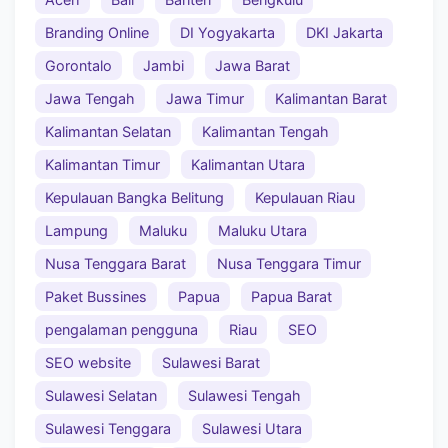
Branding Online
DI Yogyakarta
DKI Jakarta
Gorontalo
Jambi
Jawa Barat
Jawa Tengah
Jawa Timur
Kalimantan Barat
Kalimantan Selatan
Kalimantan Tengah
Kalimantan Timur
Kalimantan Utara
Kepulauan Bangka Belitung
Kepulauan Riau
Lampung
Maluku
Maluku Utara
Nusa Tenggara Barat
Nusa Tenggara Timur
Paket Bussines
Papua
Papua Barat
pengalaman pengguna
Riau
SEO
SEO website
Sulawesi Barat
Sulawesi Selatan
Sulawesi Tengah
Sulawesi Tenggara
Sulawesi Utara