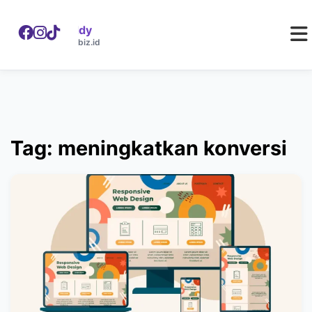
WebDaddy
W
webdaddy.biz.id
Tag: meningkatkan konversi