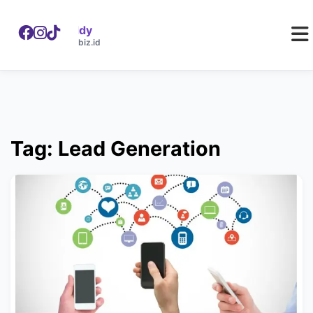
WebDaddy
W
webdaddy.biz.id
Tag: Lead Generation