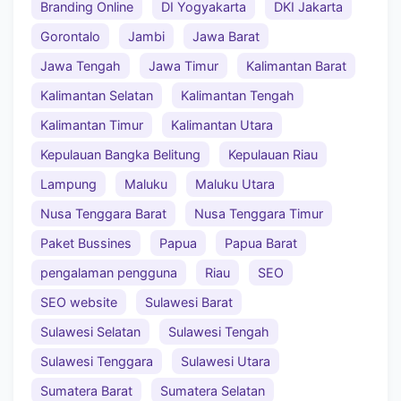
Branding Online
DI Yogyakarta
DKI Jakarta
Gorontalo
Jambi
Jawa Barat
Jawa Tengah
Jawa Timur
Kalimantan Barat
Kalimantan Selatan
Kalimantan Tengah
Kalimantan Timur
Kalimantan Utara
Kepulauan Bangka Belitung
Kepulauan Riau
Lampung
Maluku
Maluku Utara
Nusa Tenggara Barat
Nusa Tenggara Timur
Paket Bussines
Papua
Papua Barat
pengalaman pengguna
Riau
SEO
SEO website
Sulawesi Barat
Sulawesi Selatan
Sulawesi Tengah
Sulawesi Tenggara
Sulawesi Utara
Sumatera Barat
Sumatera Selatan