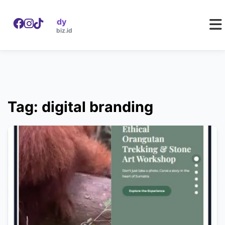
WebDaddy
W
webdaddy.biz.id
Tag: digital branding