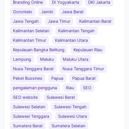
Branding Online
DI Yogyakarta
DKI Jakarta
Gorontalo
Jambi
Jawa Barat
Jawa Tengah
Jawa Timur
Kalimantan Barat
Kalimantan Selatan
Kalimantan Tengah
Kalimantan Timur
Kalimantan Utara
Kepulauan Bangka Belitung
Kepulauan Riau
Lampung
Maluku
Maluku Utara
Nusa Tenggara Barat
Nusa Tenggara Timur
Paket Bussines
Papua
Papua Barat
pengalaman pengguna
Riau
SEO
SEO website
Sulawesi Barat
Sulawesi Selatan
Sulawesi Tengah
Sulawesi Tenggara
Sulawesi Utara
Sumatera Barat
Sumatera Selatan