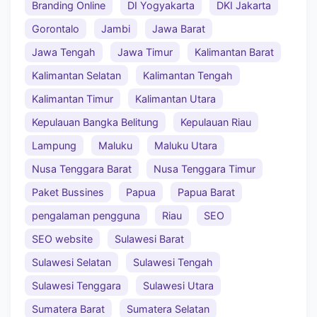
Branding Online
DI Yogyakarta
DKI Jakarta
Gorontalo
Jambi
Jawa Barat
Jawa Tengah
Jawa Timur
Kalimantan Barat
Kalimantan Selatan
Kalimantan Tengah
Kalimantan Timur
Kalimantan Utara
Kepulauan Bangka Belitung
Kepulauan Riau
Lampung
Maluku
Maluku Utara
Nusa Tenggara Barat
Nusa Tenggara Timur
Paket Bussines
Papua
Papua Barat
pengalaman pengguna
Riau
SEO
SEO website
Sulawesi Barat
Sulawesi Selatan
Sulawesi Tengah
Sulawesi Tenggara
Sulawesi Utara
Sumatera Barat
Sumatera Selatan