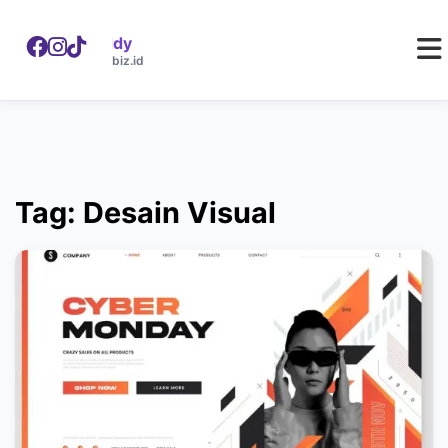
WebDaddy
W
webdaddy.biz.id
Tag: Desain Visual