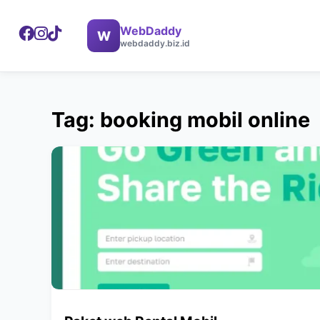
WebDaddy
W
webdaddy.biz.id
Tag: booking mobil online