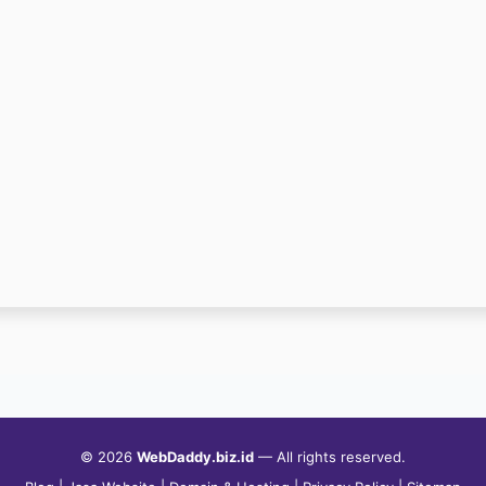
© 2026
WebDaddy.biz.id
— All rights reserved.