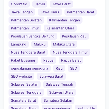
Gorontalo
Jambi
Jawa Barat
Jawa Tengah
Jawa Timur
Kalimantan Barat
Kalimantan Selatan
Kalimantan Tengah
Kalimantan Timur
Kalimantan Utara
Kepulauan Bangka Belitung
Kepulauan Riau
Lampung
Maluku
Maluku Utara
Nusa Tenggara Barat
Nusa Tenggara Timur
Paket Bussines
Papua
Papua Barat
pengalaman pengguna
Riau
SEO
SEO website
Sulawesi Barat
Sulawesi Selatan
Sulawesi Tengah
Sulawesi Tenggara
Sulawesi Utara
Sumatera Barat
Sumatera Selatan
Sumatera Utara
user experience
webdaddy