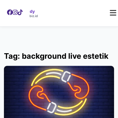
WebDaddy
W
webdaddy.biz.id
Tag: background live estetik