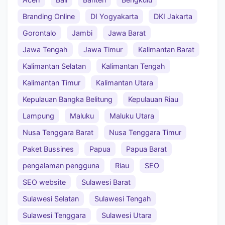
Branding Online
DI Yogyakarta
DKI Jakarta
Gorontalo
Jambi
Jawa Barat
Jawa Tengah
Jawa Timur
Kalimantan Barat
Kalimantan Selatan
Kalimantan Tengah
Kalimantan Timur
Kalimantan Utara
Kepulauan Bangka Belitung
Kepulauan Riau
Lampung
Maluku
Maluku Utara
Nusa Tenggara Barat
Nusa Tenggara Timur
Paket Bussines
Papua
Papua Barat
pengalaman pengguna
Riau
SEO
SEO website
Sulawesi Barat
Sulawesi Selatan
Sulawesi Tengah
Sulawesi Tenggara
Sulawesi Utara