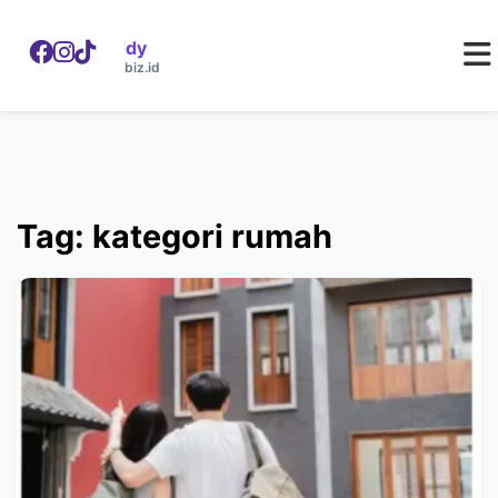
WebDaddy
W
webdaddy.biz.id
Tag: kategori rumah