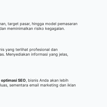
nan, target pasar, hingga model pemasaran
 dan meminimalkan risiko kegagalan.
is yang terlihat profesional dan
as. Menyediakan informasi yang jelas,
n
optimasi SEO
, bisnis Anda akan lebih
uas, sementara email marketing dan iklan