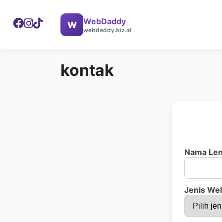
WebDaddy
W
webdaddy.biz.id
kontak
Nama Le
Jenis We