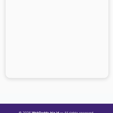
© 2026
WebDaddy.biz.id
— All rights reserved.