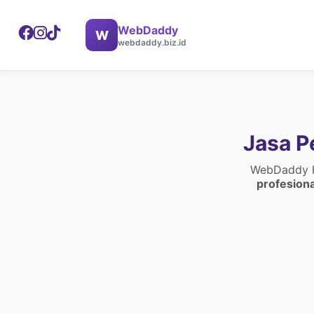
WebDaddy
W
webdaddy.biz.id
Jasa P
WebDaddy ha
profesiona